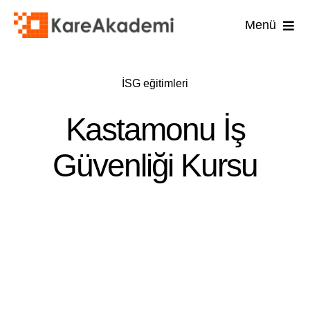
Skip
Menü
to
content
İş Güvenli
İSG eğitimleri
İşyer
Kastamonu İş
İşyeri
Güvenliği Kursu
İlk 
Diğ
U