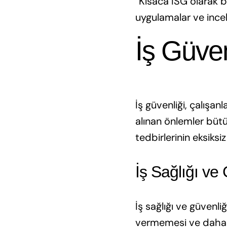
“Kısaca İSG olarak bi
uygulamalar ve incel
İş Güve
İş güvenliği, çalışan
alınan önlemler bütün
tedbirlerinin eksiksi
İş Sağlığı ve
İş sağlığı ve güvenli
vermemesi ve daha gü