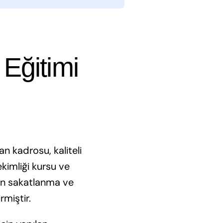
 Eğitimi
n kadrosu, kaliteli
hekimliği kursu ve
şan sakatlanma ve
rmiştir.