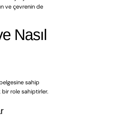
rın ve çevrenin de
ve Nasıl
 belgesine sahip
bir role sahiptirler.
r