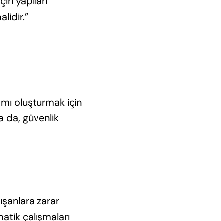
için yapılan
lidir.”
tamı oluşturmak için
a da, güvenlik
lışanlara zarar
atik çalışmaları