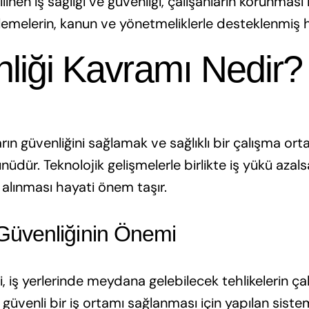
linen iş sağlığı ve güvenliği, çalışanların korunması 
emelerin, kanun ve yönetmeliklerle desteklenmiş ha
nliği Kavramı Nedir?
ların güvenliğini sağlamak ve sağlıklı bir çalışma or
üdür. Teknolojik gelişmelerle birlikte iş yükü azals
z alınması hayati önem taşır.
 Güvenliğinin Önemi
ği, iş yerlerinde meydana gelebilecek tehlikelerin ça
venli bir iş ortamı sağlanması için yapılan sistem