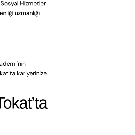
e Sosyal Hizmetler
enliği uzmanlığı
kademi’nin
at’ta kariyerinize
Tokat’ta