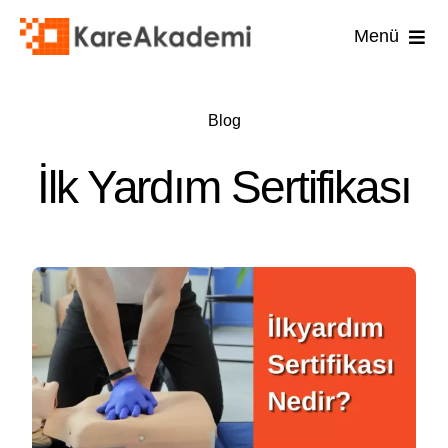
Skip
Menü
to
content
İş Güvenli
Blog
İşyer
İlk Yardım Sertifikası
İşyeri
İlk 
Diğ
U