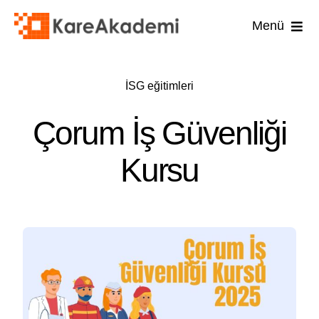
Skip
Menü
to
content
İş Güvenli
İSG eğitimleri
İşyer
Çorum İş Güvenliği
İşyeri
Kursu
İlk 
Diğ
U