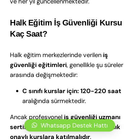
ve her yıl güncellenmektedir.
Halk Eğitim İş Güvenliği Kursu
Kaç Saat?
Halk eğitim merkezlerinde verilen
iş
güvenliği eğitimleri
, genellikle şu süreler
arasında değişmektedir:
C sınıfı kurslar için:
120-220 saat
aralığında sürmektedir.
Ancak profesyonel
iş güvenliği uzmanı
Whatsapp Destek Hattı
sertifikası almak isteyenler, bakanlık
onaylı kurslara katılmalıdır
.