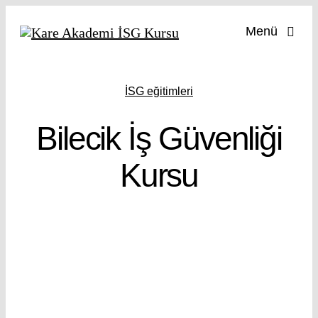
Skip
Menü
to
content
İş Güve
İSG eğitimleri
İş
Bilecik İş Güvenliği
İşy
Kursu