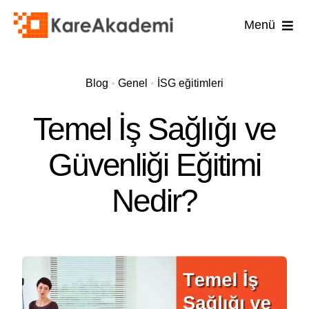
Skip
Menü
to
content
İş Güvenli
Blog
•
Genel
•
İSG eğitimleri
İşyer
Temel İş Sağlığı ve
İşyeri
Güvenliği Eğitimi
İlk 
Nedir?
Diğ
U