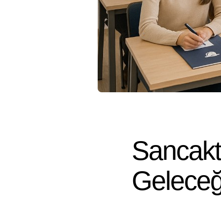
Sancakte
Geleceği