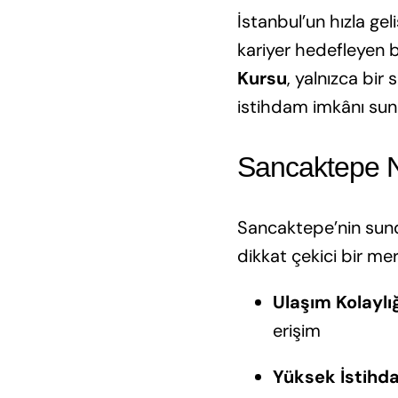
İstanbul’un hızla gel
kariyer hedefleyen b
Kursu
, yalnızca bir
istihdam imkânı sunan
Sancaktepe Ne
Sancaktepe’nin sundu
dikkat çekici bir mer
Ulaşım Kolaylı
erişim
Yüksek İstihd