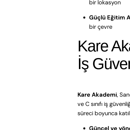
bir lokasyon
Güçlü Eğitim A
bir çevre
Kare Aka
İş Güven
Kare Akademi
, San
ve C sınıfı iş güvenl
süreci boyunca katıl
Güncel ve yön