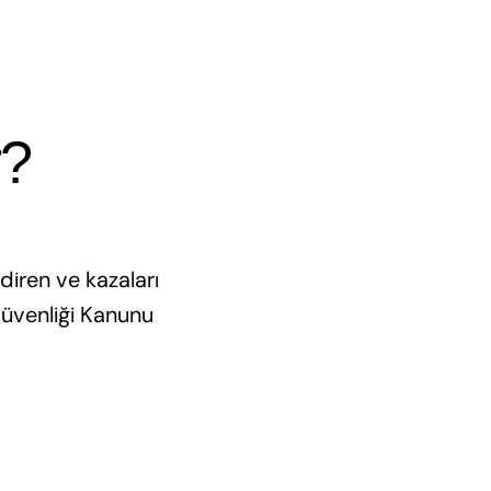
r?
endiren ve kazaları
 Güvenliği Kanunu