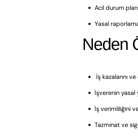
Acil durum plan
Yasal raporlam
Neden Ö
️ İş kazalarını v
İşverenin yasal 
İş verimliliğini 
Tazminat ve sig