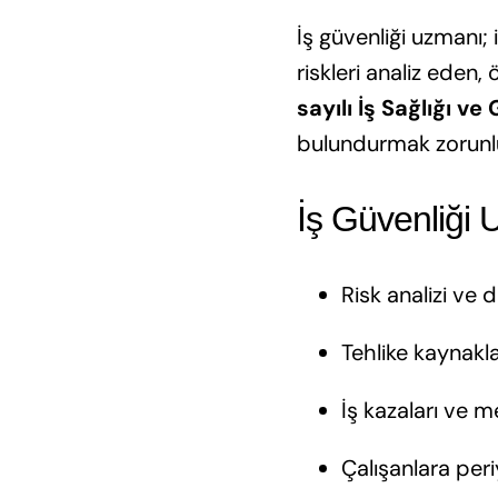
İş güvenliği uzmanı; 
riskleri analiz eden
sayılı İş Sağlığı v
bulundurmak zorunl
İş Güvenliği 
Risk analizi ve
Tehlike kaynakla
İş kazaları ve m
Çalışanlara per