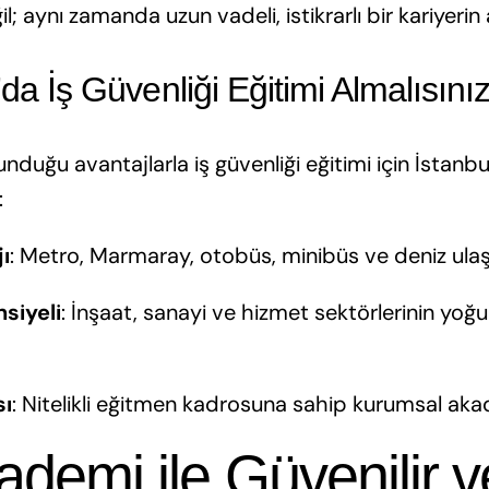
; aynı zamanda uzun vadeli, istikrarlı bir kariyerin 
da İş Güvenliği Eğitimi Almalısını
nduğu avantajlarla iş güvenliği eğitimi için İstanbu
:
ı
: Metro, Marmaray, otobüs, minibüs ve deniz ulaş
siyeli
: İnşaat, sanayi ve hizmet sektörlerinin yoğun
sı
: Nitelikli eğitmen kadrosuna sahip kurumsal aka
demi ile Güvenilir v