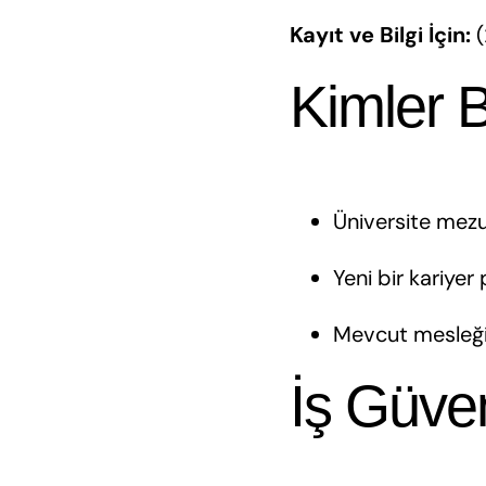
Kayıt ve Bilgi İçin:
(
Kimler B
Üniversite mezun
Yeni bir kariyer
Mevcut mesleği
İş Güve