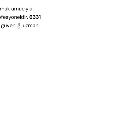
orumak amacıyla
ofesyoneldir.
6331
 güvenliği uzmanı