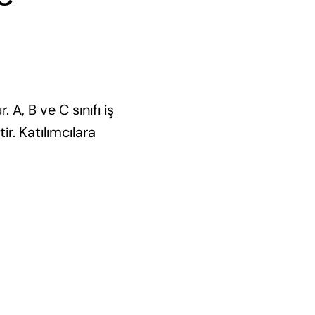
 A, B ve C sınıfı iş
r. Katılımcılara