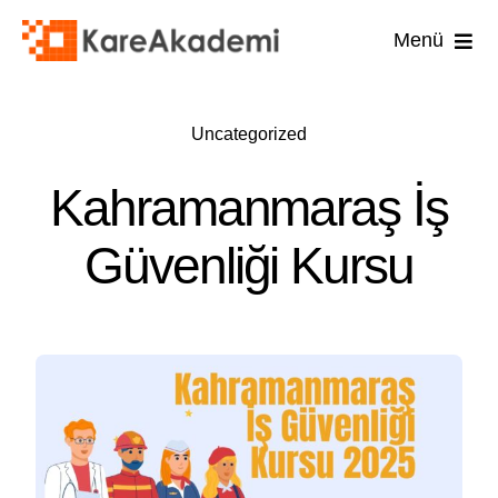
Skip
Menü
to
content
İş Güvenli
Uncategorized
İşyer
Kahramanmaraş İş
İşyeri
Güvenliği Kursu
İlk 
Diğ
U