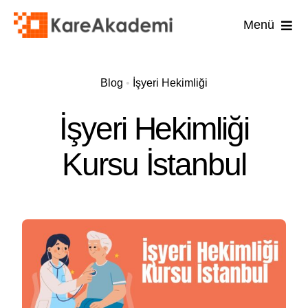
Skip
Menü
to
content
İş Güvenli
Blog
•
İşyeri Hekimliği
İşyer
İşyeri Hekimliği
İşyeri
Kursu İstanbul
İlk 
Diğ
U