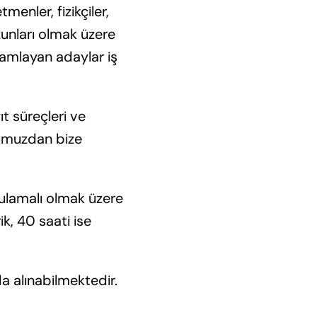
menler, fizikçiler,
zunları olmak üzere
amamlayan adaylar iş
ıt süreçleri ve
umuzdan bize
ygulamalı olmak üzere
k, 40 saati ise
da alınabilmektedir.