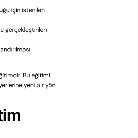
ğu için istenilen
 gerçekleştirilen
zandırılması
ğitimdir. Bu eğitimi
erlerine yeni bir yön
tim