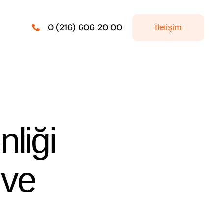
0 (216) 606 20 00
İletişim
liği
 ve