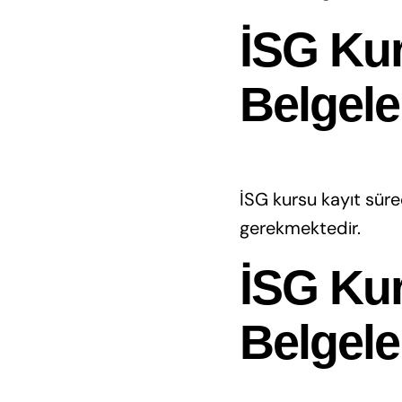
İSG Kur
Belgele
İSG kursu kayıt süreci
gerekmektedir.
İSG Ku
Belgele