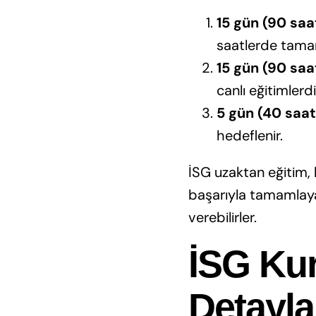
15 gün (90 saa
saatlerde tamam
15 gün (90 saa
canlı eğitimlerdi
5 gün (40 saat
hedeflenir.
İSG uzaktan eğitim, k
başarıyla tamamlayan
verebilirler.
İSG Kur
Detayla