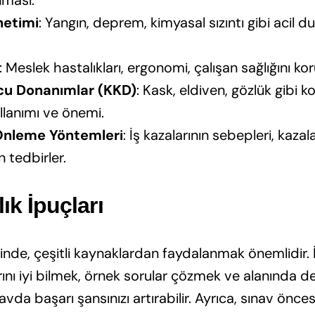
netimi
: Yangın, deprem, kimyasal sızıntı gibi acil 
: Meslek hastalıkları, ergonomi, çalışan sağlığını k
ucu Donanımlar (KKD)
: Kask, eldiven, gözlük gibi 
llanımı ve önemi.
 Önleme Yöntemleri
: İş kazalarının sebepleri, kazal
 tedbirler.
ık İpuçları
cinde, çeşitli kaynaklardan faydalanmak önemlidir. İ
ını iyi bilmek, örnek sorular çözmek ve alanında de
avda başarı şansınızı artırabilir. Ayrıca, sınav önce