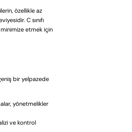
erin, özellikle az
iyesidir. C sınıfı
i minimize etmek için
 geniş bir yelpazede
yasalar, yönetmelikler
alizi ve kontrol