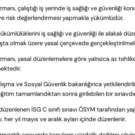
uzmanı, çalıştığı iş yerinde iş sağlığı ve güvenliği k
 ve risk değerlendirmesi yapmakla yükümlüdür.
kümlülüklerini iş sağlığı ve güvenliği ile alakalı d
şta olmak üzere yasal çerçevede gerçekleştirilmeli
 uzmanı, yasal düzenlemelere göre yalnızca az tehlikeli
mektedir.
alışma ve Sosyal Güvenlik bakanlığınca yetkilendiril
itim tamamlandıktan sonra girilebilen bir sınavdır
düzenlenen İSG C sınıfı sınavı ÖSYM tarafından yapı
, her yıl mayıs ve aralık ayları içinde düzenlenir.
 uzmanlığı sınavında konuların yüzdelik dağılımı şöyle