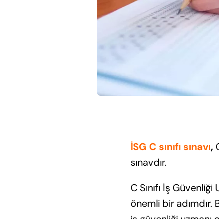
İSG C sınıfı sınavı
,
sınavdır.
C Sınıfı İş Güvenliği
önemli bir adımdır. Bu
iş güvenliği uzmanı o