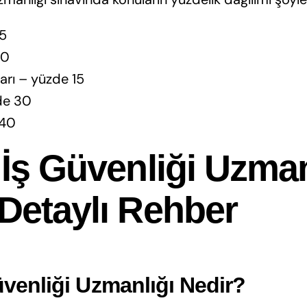
5
10
arı – yüzde 15
de 30
 40
ı İş Güvenliği Uzman
 Detaylı Rehber
Güvenliği Uzmanlığı Nedir?