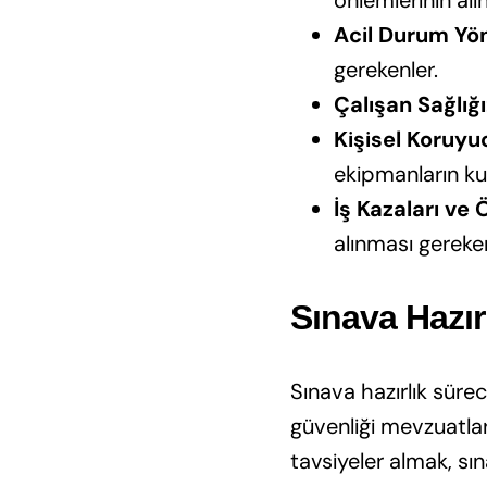
Acil Durum Yö
gerekenler.
Çalışan Sağlığı
Kişisel Koruy
ekipmanların ku
İş Kazaları ve
alınması gereken
Sınava Hazırl
Sınava hazırlık süre
güvenliği mevzuatlar
tavsiyeler almak, sın