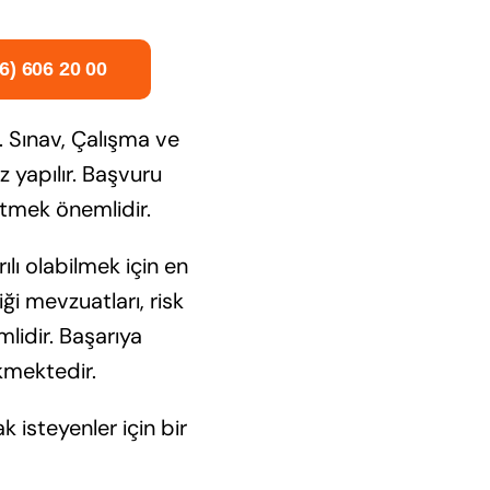
6) 606 20 00
. Sınav, Çalışma ve
z yapılır. Başvuru
 etmek önemlidir.
lı olabilmek için en
ği mevzuatları, risk
lidir. Başarıya
kmektedir.
k isteyenler için bir