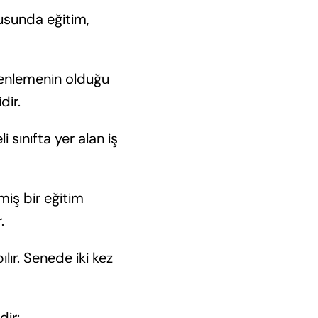
onusunda eğitim,
üzenlemenin olduğu
dir.
 sınıfta yer alan iş
miş bir eğitim
.
lır. Senede iki kez
dir: