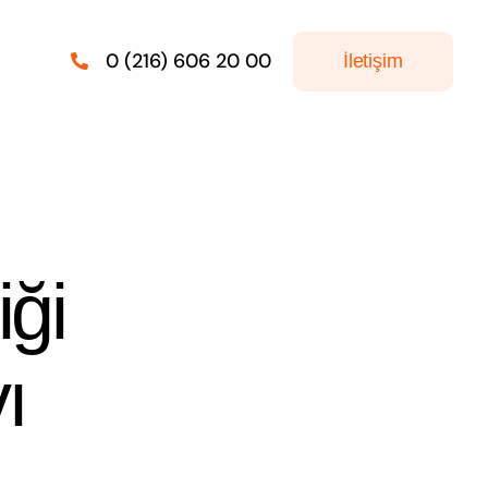
0 (216) 606 20 00
İletişim
iği
ı