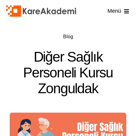
Skip
Menü
to
content
İş Güvenli
Blog
İşyer
Diğer Sağlık
İşyeri
Personeli Kursu
İlk 
Zonguldak
Diğ
U