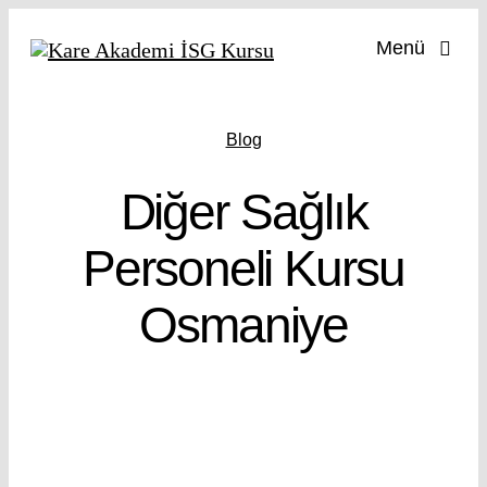
Skip
Menü
to
content
İş Güve
Blog
İş
Diğer Sağlık
İşy
Personeli Kursu
Osmaniye