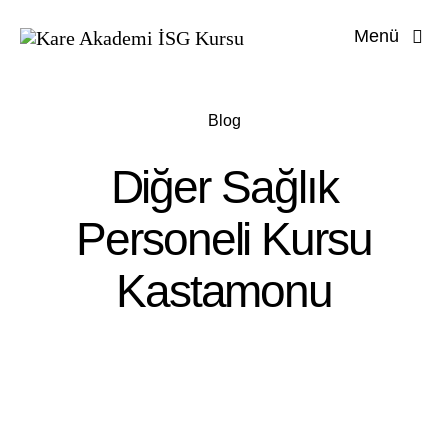
Skip
Menü
to
content
İş Güvenli
Blog
İşyer
Diğer Sağlık
İşyeri
Personeli Kursu
İlk 
Kastamonu
Diğ
U