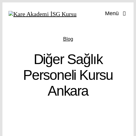
Skip
Menü
to
content
İş Güve
Blog
İş
Diğer Sağlık
İşy
Personeli Kursu
Ankara