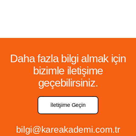
Daha fazla bilgi almak için
bizimle iletişime
geçebilirsiniz.
İletişime Geçin
bilgi@kareakademi.com.tr