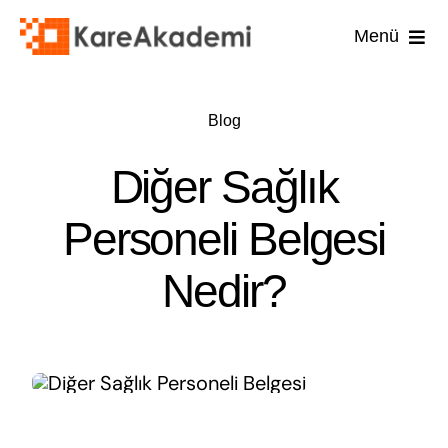
Skip
Menü
to
content
İş Güvenli
Blog
İşyer
Diğer Sağlık
İşyeri
Personeli Belgesi
İlk 
Nedir?
Diğ
U