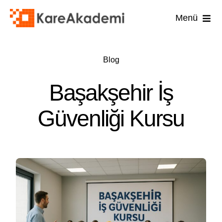
Skip
Menü
to
content
İş Güvenli
Blog
İşyer
Başakşehir İş
İşyeri
Güvenliği Kursu
İlk 
Diğ
U