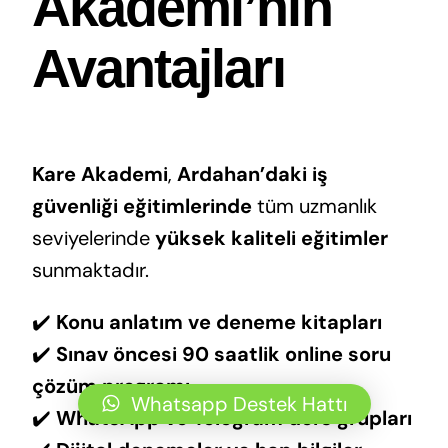
Akademi’nin
Avantajları
Kare Akademi
,
Ardahan’daki iş
güvenliği eğitimlerinde
tüm uzmanlık
seviyelerinde
yüksek kaliteli eğitimler
sunmaktadır.
✔️
Konu anlatım ve deneme kitapları
✔️
Sınav öncesi 90 saatlik online soru
çözüm programı
Whatsapp Destek Hattı
✔️
WhatsApp ve Telegram ders grupları