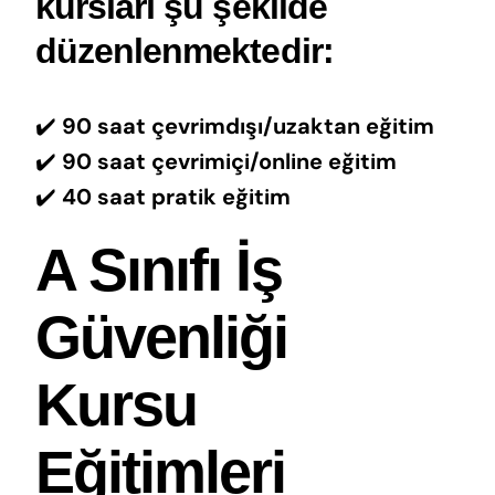
kursları şu şekilde
düzenlenmektedir:
✔️
90 saat çevrimdışı/uzaktan eğitim
✔️
90 saat çevrimiçi/online eğitim
✔️
40 saat pratik eğitim
A Sınıfı İş
Güvenliği
Kursu
Eğitimleri