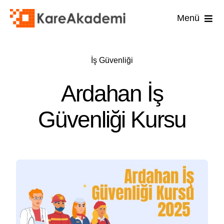
Skip
Menü
to
content
İş Güvenli
İş Güvenliği
İşyer
Ardahan İş
İşyeri
Güvenliği Kursu
İlk 
Diğ
U